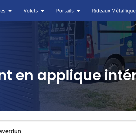
ies
Volets
Portails
Rideaux Métallique
nt en applique int
Saverdun