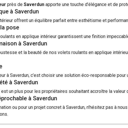
eur
près de
Saverdun
apporte une touche d’élégance et de prote
ique à Saverdun
térieur offrent un équilibre parfait entre esthétisme et performanc
 la pose
ulants en applique intérieur garantissent une finition impeccab
 maison à Saverdun
bustesse et la beauté de nos volets roulants en applique intérieu
e
eur à Saverdun, c’est choisir une solution éco-responsable pour 
iété à Saverdun
r est un plus pour les propriétaires souhaitant accroître la valeur
réprochable à Saverdun
ation ou pour un projet concret à Saverdun, n’hésitez pas à nou
ons.