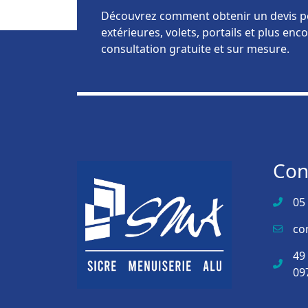
Découvrez comment obtenir un devis pe
extérieures, volets, portails et plus e
consultation gratuite et sur mesure.
Con
05
co
49
09